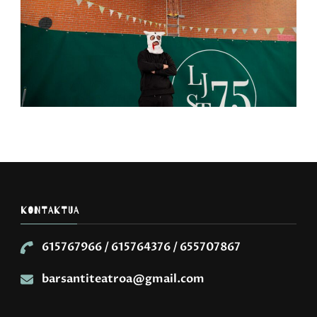
KONTAKTUA
615767966 / 615764376 / 655707867
barsantiteatroa@gmail.com