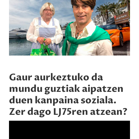
Gaur aurkeztuko da
mundu guztiak aipatzen
duen kanpaina soziala.
Zer dago LJ75ren atzean?