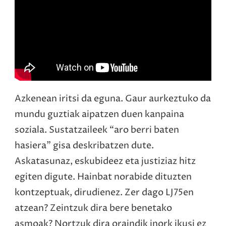
Azkenean iritsi da eguna. Gaur aurkeztuko da
mundu guztiak aipatzen duen kanpaina
soziala. Sustatzaileek “aro berri baten
hasiera” gisa deskribatzen dute.
Askatasunaz, eskubideez eta justiziaz hitz
egiten digute. Hainbat norabide dituzten
kontzeptuak, dirudienez. Zer dago LJ75en
atzean? Zeintzuk dira bere benetako
asmoak? Nortzuk dira oraindik inork ikusi ez