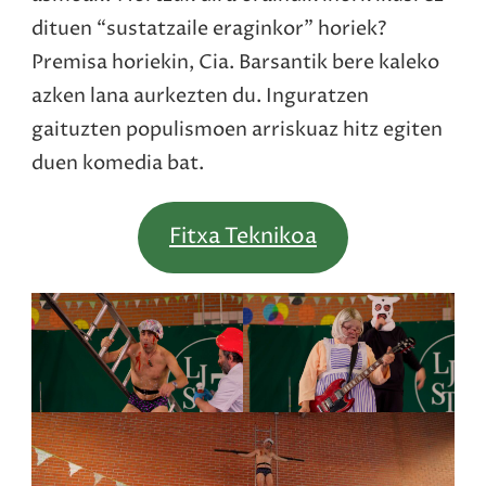
dituen “sustatzaile eraginkor” horiek?
Premisa horiekin, Cia. Barsantik bere kaleko
azken lana aurkezten du. Inguratzen
gaituzten populismoen arriskuaz hitz egiten
duen komedia bat.
Fitxa Teknikoa